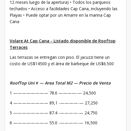
12 meses luego de la apertura) • Todos los parqueos
techados • Acceso a facilidades Cap Cana, incluyendo las
Playas • Puede optar por un Amarre en la marina Cap
Cana
Volare At Cap Cana - Listado disponible de Rooftop
Terraces
Las terrazas se entregan con piso. El jacuzzi tiene un
costo de US$14500 y el área de barbeque de US$6.500
RoofTop Uni
#
— Area Total M2 — Precio de Venta
1 ———————— 78.6 ————-— 24,500
4 ———————— 89,1 -————-— 27,250
5 ———————— 87.4 -————-— 24,750
6 ———————— 55.0 -————-— 16,500