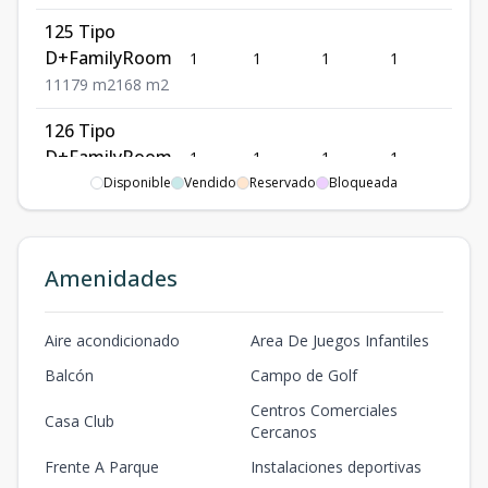
125 Tipo
D+FamilyRoom
1
1
1
1
79
1
1
1
79
m2
168
m2
126 Tipo
D+FamilyRoom
1
1
1
1
79
1
1
1
79
m2
Disponible
161
m2
Vendido
Reservado
Bloqueada
206 Tipo
D+FamilyRoom
2
1
1
1
79
Amenidades
1
1
1
79
m2
92
m2
232 Tipo C
Aire acondicionado
Area De Juegos Infantiles
2
1
1
1
60
1
1
1
60
m2
72
m2
Balcón
Campo de Golf
306 Tipo
Centros Comerciales
Casa Club
D+FamilyRoom
3
1
1
1
79
Cercanos
1
1
1
79
m2
92
m2
Frente A Parque
Instalaciones deportivas