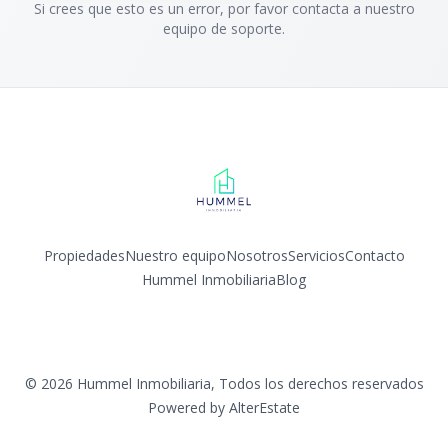
Si crees que esto es un error, por favor contacta a nuestro
equipo de soporte.
Propiedades
Nuestro equipo
Nosotros
Servicios
Contacto
Hummel Inmobiliaria
Blog
Facebook
Instagram
©
2026
Hummel Inmobiliaria
,
Todos los derechos reservados
Powered by
AlterEstate