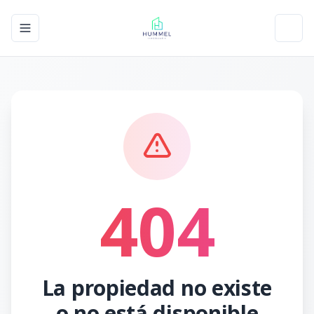
Toggle navigation menu
Toggl
404
La propiedad no existe
o no está disponible